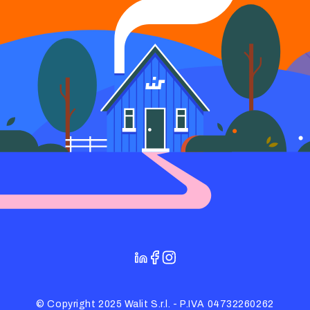
© Copyright 2025 Walit S.r.l. - P.IVA 04732260262