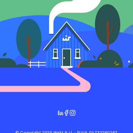
© Copyright 2025 Walit S.r.l. - P.IVA 04732260262