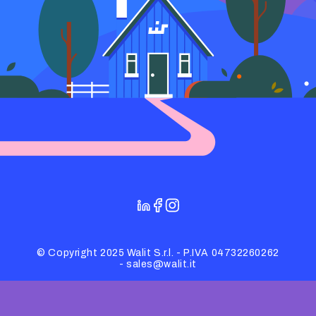
© Copyright 2025 Walit S.r.l. - P.IVA 04732260262
- sales@walit.it