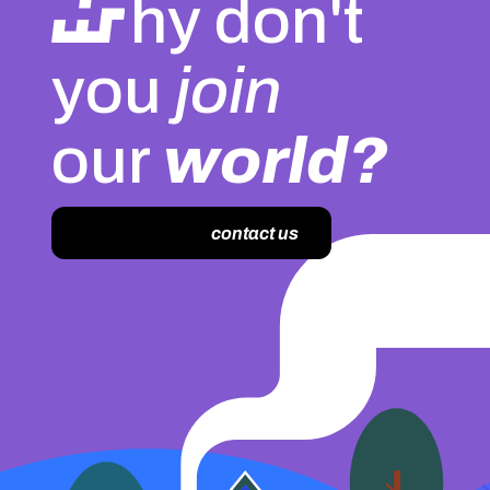
hy don't
you
join
our
world?
contact us