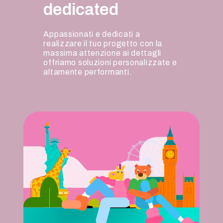
dedicated
Appassionati e dedicati a
realizzare il tuo progetto con la
massima attenzione ai dettagli
offriamo soluzioni personalizzate e
altamente performanti.