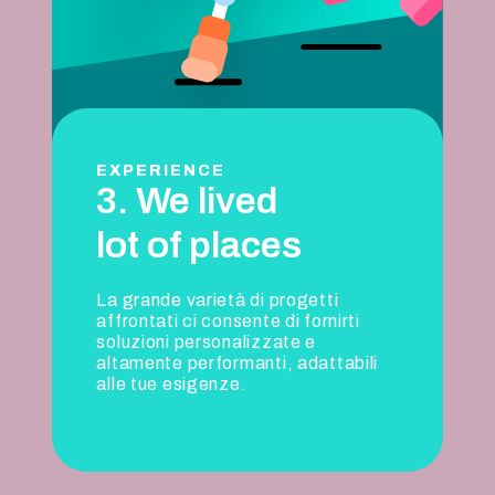
EXPERIENCE
3. We lived
lot of places
La grande varietà di progetti
affrontati ci consente di fornirti
soluzioni personalizzate e
altamente performanti, adattabili
alle tue esigenze.