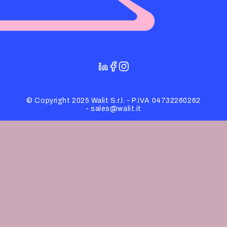
© Copyright 2025 Walit S.r.l. - P.IVA 04732260262
- sales@walit.it