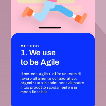
METHOD
1. We use
to be Agile
Il metodo Agile ti offre un team di
lavoro altamente collaborativo,
organizzato in sprint per sviluppare
il tuo prodotto rapidamente e in
modo flessibile.